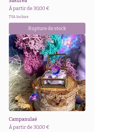
Sakuréa
Prix promotionnel
À partir de
30,00 €
TVA Incluse
Rupture de stock
Campanulaë
Prix promotionnel
À partir de
30,00 €