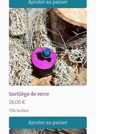
Ajouter au panier
Sortilège de verre
Prix
26,00 €
TVA Incluse
Ajouter au panier