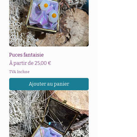
Puces fantaisie
Prix promotionnel
À partir de
25,00 €
TVA Incluse
Ajouter au panier