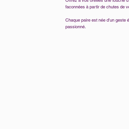
Offrez à vos oreilles une touche d'
faconnées à partir de chutes de v
Chaque paire est née d'un geste é
passionné.