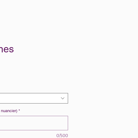
ines
r nuancier)
*
0/500