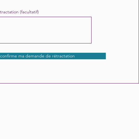
ractation (facultatif)
 confirme ma demande de rétractation