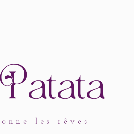
atata
çonne les rêves