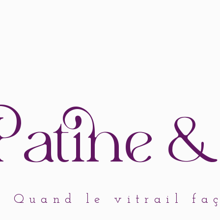
atine
&
Quand le vitrail fa