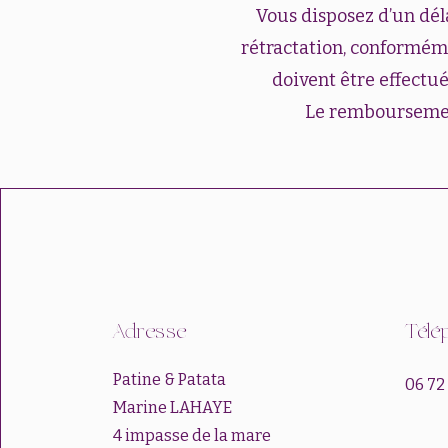
Vous disposez d’un déla
rétractation, conforméme
doivent être effectués
Le remboursemen
Adresse
Télé
Patine & Patata
06 72
Marine LAHAYE
4 impasse de la mare