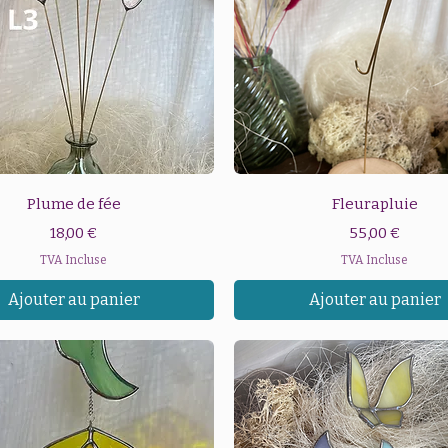
Aperçu rapide
Aperçu rapide
Plume de fée
Fleurapluie
Prix
Prix
18,00 €
55,00 €
TVA Incluse
TVA Incluse
Ajouter au panier
Ajouter au panier