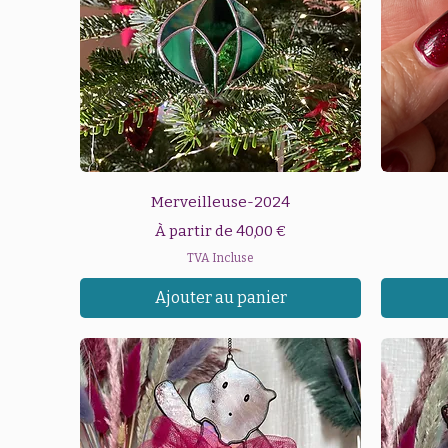
Aperçu rapide
Merveilleuse-2024
Prix promotionnel
À partir de
40,00 €
TVA Incluse
Ajouter au panier