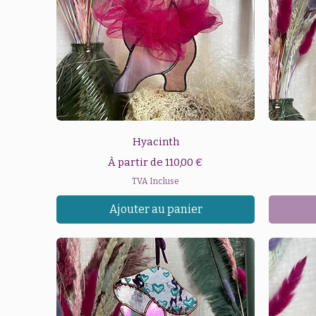
Aperçu rapide
Hyacinth
Prix promotionnel
À partir de
110,00 €
TVA Incluse
Ajouter au panier