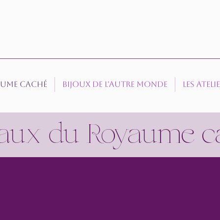
aume caché
Bijoux de l'autre Monde
Les Ateli
raux du Royaume c