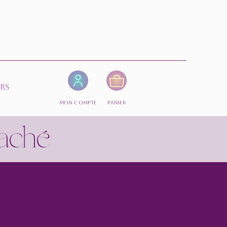
ers
Mon compte
Panier
aché