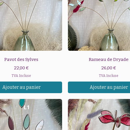
Aperçu rapide
Aperçu rapide
Pavot des Sylves
Rameau de Dryade
Prix
Prix
22,00 €
26,00 €
TVA Incluse
TVA Incluse
Ajouter au panier
Ajouter au panier