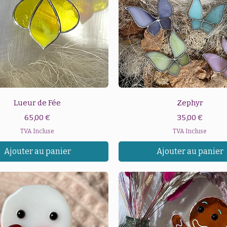
Aperçu rapide
Aperçu rapide
Lueur de Fée
Zephyr
Prix
Prix
65,00 €
35,00 €
TVA Incluse
TVA Incluse
Ajouter au panier
Ajouter au panier