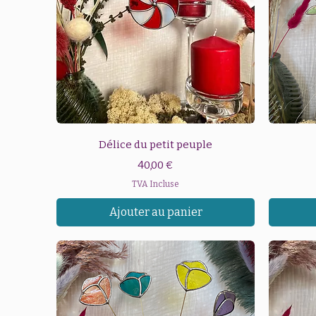
Aperçu rapide
Délice du petit peuple
Prix
40,00 €
TVA Incluse
Ajouter au panier