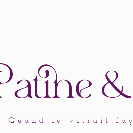
atine
&
Quand le vitrail fa