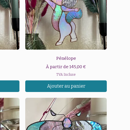
Aperçu rapide
Pénélope
Prix promotionnel
À partir de
145,00 €
TVA Incluse
Ajouter au panier