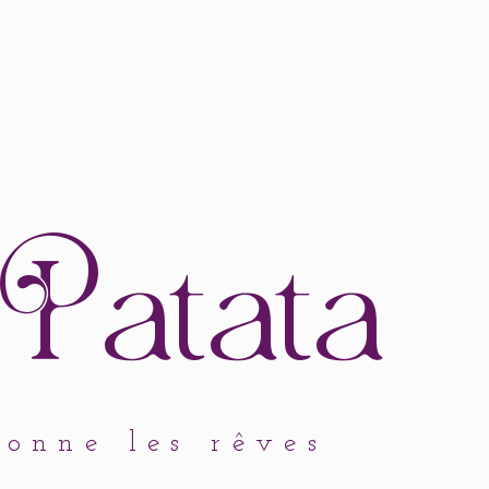
atata
çonne les rêves