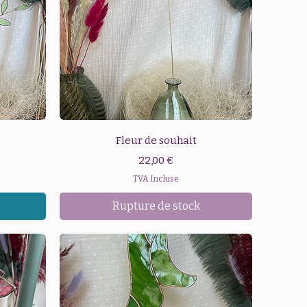
Aperçu rapide
Fleur de souhait
Prix
22,00 €
TVA Incluse
Rupture de stock