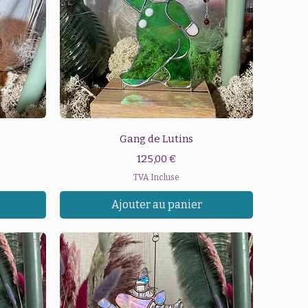
Aperçu rapide
Gang de Lutins
Prix
125,00 €
TVA Incluse
Ajouter au panier