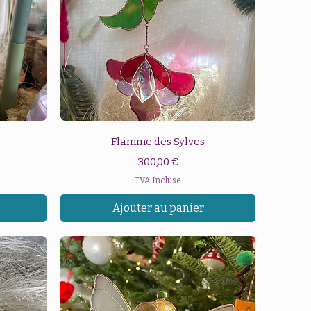
Aperçu rapide
Flamme des Sylves
Prix
300,00 €
TVA Incluse
Ajouter au panier