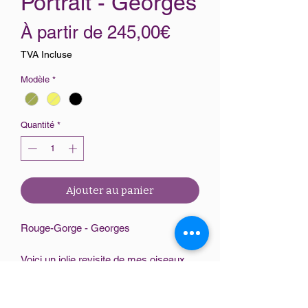
Portrait - Georges
Prix
À partir de
245,00€
promotionnel
TVA Incluse
Modèle
*
Quantité
*
Ajouter au panier
Rouge-Gorge - Georges
Voici un jolie revisite de mes oiseaux.
Pour cette version portrait, ils sont
déclinés :
- en format mini, sur socle ou a