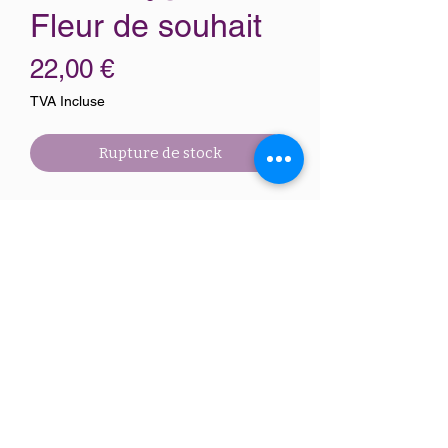
Fleur de souhait
Prix
22,00 €
TVA Incluse
Rupture de stock
Légère comme un souffle, cette fleur en
vitrail capture l’instant où un vœu
s’envole. Inspirée du pissenlit, elle
incarne l’espoir, la légèreté et le rêve.
Ces fleurs de verre reflètent la lumière
comme une promesse, une pensée
offerte au vent. Elle est une invitation à
croire en la beauté des désirs
murmurés.