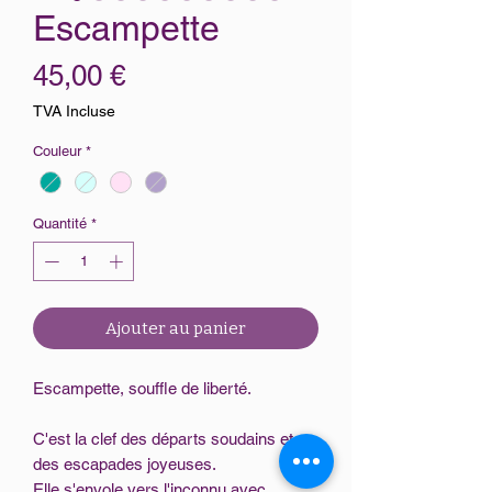
Escampette
Prix
45,00 €
TVA Incluse
Couleur
*
Quantité
*
Ajouter au panier
Escampette, souffle de liberté.
C'est la clef des départs soudains et
des escapades joyeuses.
Elle s'envole vers l'inconnu avec