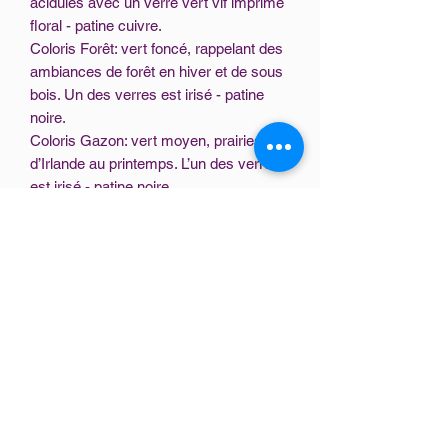
acidulés avec un verre vert vif imprimé
floral - patine cuivre.
Coloris Forêt: vert foncé, rappelant des
ambiances de forêt en hiver et de sous
bois. Un des verres est irisé - patine
noire.
Coloris Gazon: vert moyen, prairies
d’Irlande au printemps. L’un des verre
est irisé - patine noire.
Coloris Amande: vert pâle avec des
tons presque pastel pour glisser
doucement vers le printemps. L’un des
verre est irisé - patine argent.
Je travaille avec des verres artisanaux,
lorsqu’ils sont marbrés des différences
d’intensité dans la couleur peuvent
exister d’un endroit à l’autre de la feuille
de verre. Cela rend votre vitrail unique.
De la même façon, les gouttes de rosée
sur les feuilles sont placées au gré de