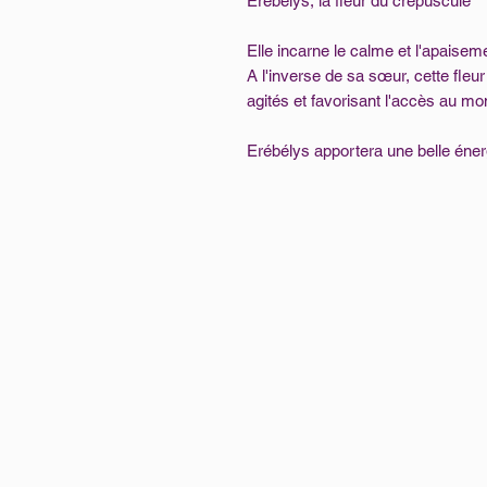
Erébélys, la fleur du crépuscule
Elle incarne le calme et l'apaiseme
A l'inverse de sa sœur, cette fleur 
agités et favorisant l'accès au mo
Erébélys apportera une belle éner