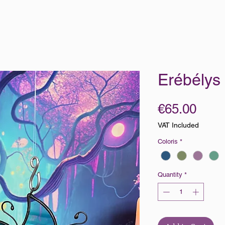
Erébélys
Pric
€65.00
VAT Included
Coloris
*
Quantity
*